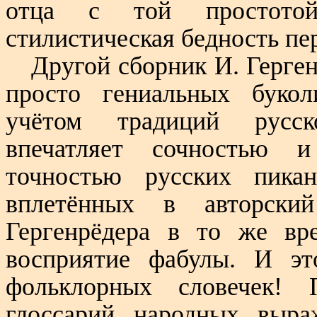
отца с той простотой
стилистическая бедность пер
Другой сборник И. Герге
просто гениальных букол
учётом традиций русско
впечатляет сочностью и
точностью русских пика
вплетённых в авторски
Гергенрёдера в то же вр
восприятие фабулы. И эт
фольклорных словечек! 
глоссарий народных выр