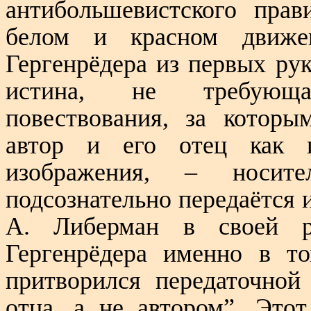
антибольшевистского прав
белом и красном движен
Гергенрёдера из первых рук
истина, не требующая
повествования, за которы
автор и его отец как и
изображения, – носите
подсознательно передаётся 
А. Либерман в своей ра
Гергенрёдера именно в то
притворился передаточной
отца, а не автором”. Это