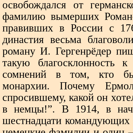
освобождался от германс
фамилию вымерших Романо
правивших в России с 176
династия весьма благовол
роману И. Гергенрёдер пи
такую благосклонность к
сомнений в том, кто б
монархии. Почему Ермол
спросившему, какой он хоте
в немцы!”. В 1914, в на
шестнадцати командующих 
немецкие фамилии и один –