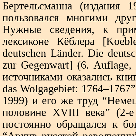
Бертельсманна (издания 1
пользовался многими дру
Нужные сведения, к при
лексиконе Кёблера
[
Koebl
deutschen Länder. Die deutsc
zur Gegenwart] (6. Auflage
источниками оказались кни
das Wolgagebiet: 1764–1767
”
1999)
и его же труд “Неме
половине
XVIII
века” (2-
постоянно обращался к бо