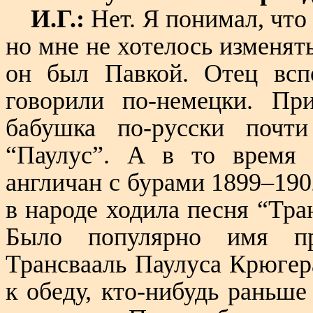
И.Г.:
Нет. Я понимал, что
но мне не хотелось изменять
он был Павкой. Отец всп
говорили по-немецки. Пр
бабушка по-русски почт
“Паулус”. А в то время
англичан с бурами 1899–1902
в народе ходила песня “Тран
Было популярно имя пре
Трансвааль Паулуса Крюгера
к обеду, кто-нибудь раньше