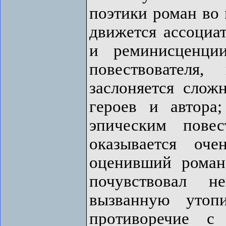
поэтики роман во 
движется ассоциа
и реминисценци
повествователя,
заслоняется слож
героев и автора
эпическим пове
оказывается оч
оценивший роман
почувствовал н
вызванную утоп
противоречие с