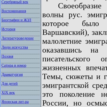
Серебряный век
Своеобразие «
Воспоминания
волны рус. эмиг
Биографии и ЖЗЛ
которое было 
История
Варшавский), закл
Литературоведение
малолетние эмигр
Люди искусства
оказавшись на
Поэзия
писательского 
жизненных впеча
Сатира и юмор
Темы, сюжеты и 
Драматургия
эмигрантской сре
Для детей
это поколение н
XIX век
России, но осмы
Японская лит-ра