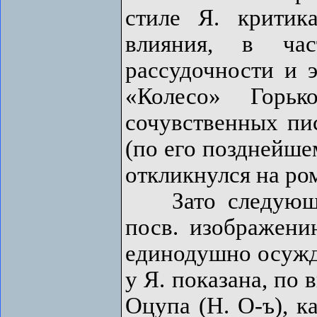
стиле Я. критик
влияния, в час
рассудочности и 
«Колесо» Горь
сочувственных пи
(по его позднейше
откликнулся на ро
Зато следующи
посв. изображени
единодушно осужд
у Я. показана, по
Оцупа (Н. О-ъ), к