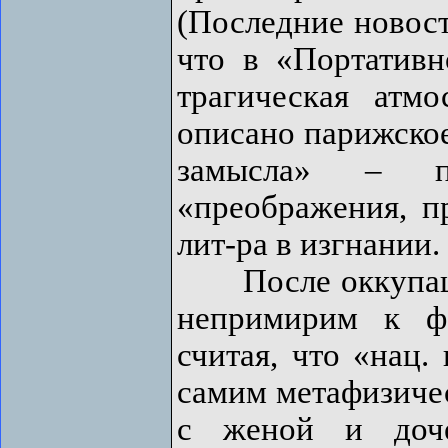
(Последние новости
что в «Портатив
трагическая атм
описано парижское
замысла» – п
«преображения, пр
лит-pa в изгнании. 
После оккупации
непримирим к ф
считая, что «нац.
самим метафизичес
с женой и доче