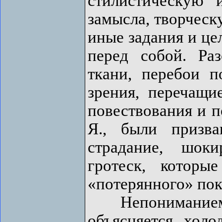
стилистическую 
замысла, творческ
иные задания и цел
перед собой. Ра
ткани, перебои п
зрения, перечащи
повествования и п
Я., были призв
страдание, шок
гротеск, которы
«потерянного» пок
Непониманием 
объясняется хол