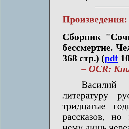
Произведения:
Сборник "Сочи
бессмертие. Че
368 стр.) (
pdf
10
– OCR: Книго
Василий 
литературу р
тридцатые го
рассказов, но
нему лишь чере