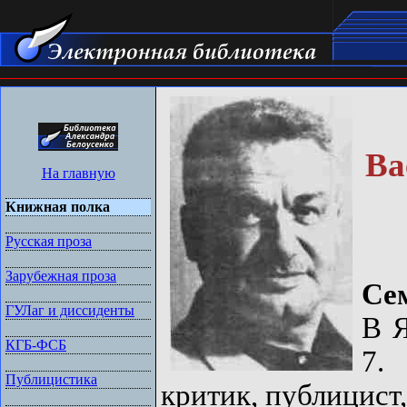
Ва
На главную
Книжная полка
Русская проза
Зарубежная проза
Се
ГУЛаг и диссиденты
В Я
КГБ-ФСБ
7.
Публицистика
критик, публицист