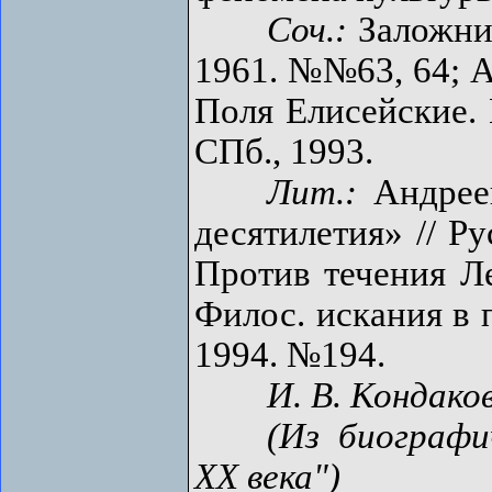
Соч.:
Заложник
1961. №№63, 64; А
Поля Елисейские. 
СПб., 1993.
Лит.:
Андреев
десятилетия» // Ру
Против течения Ле
Филос. искания в 
1994. №194.
И. В. Кондако
(Из биографи
ХХ века")