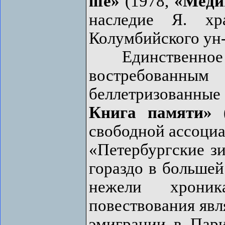
life»
(1978,
«Меди
наследие Я. хр
Колумбийского ун-
Единственное и
востребованным
беллетризован
Книга памяти»
(
свободной ассоциа
«Петербургские зи
гораздо в большей
нежели хроник
повествования явля
эмиграции в Пар