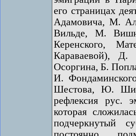
его страницах дея
Адамовича, М. Алд
Вильде, М. Вишн
Керенского, Ма
Караваевой), Д.
Осоргина, Б. Попла
И. Фондаминского
Шестова, Ю. Шир
рефлексия рус. 
которая сложила
подчеркнутый с
постоянно под