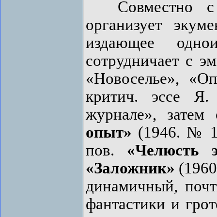
Совместно с Е
организует экум
издающее одно
сотрудничает с э
«Новоселье», «О
критич. эссе Я
журнале», затем 
опыт»
(1946. № 12
пов.
«Челюсть э
«Заложник»
(1960
динамичный, поч
фантастики и грот